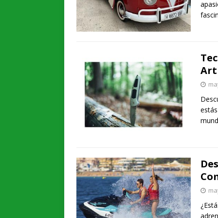
apasi
fasci
Tec
Art
may
Descu
estás
mundo
Des
Com
may
¿Está
adren