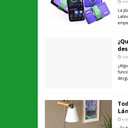
ene
La pl
Latin
empez
¿Qu
des
oct
¿Algu
funci
desg
Tod
Lám
oct
¿Te h