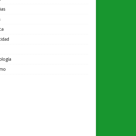
ias
s
ica
cidad
ología
smo