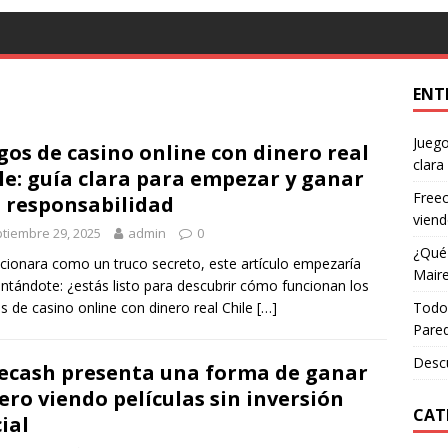
ENT
Juego
gos de casino online con dinero real
clara
le: guía clara para empezar y ganar
Freec
 responsabilidad
viend
tiembre 29, 2025
admin
0
¿Qué 
ncionara como un truco secreto, este artículo empezaría
Maire
ntándote: ¿estás listo para descubrir cómo funcionan los
s de casino online con dinero real Chile
[…]
Todo 
Pare
Descu
ecash presenta una forma de ganar
ero viendo películas sin inversión
CAT
cial