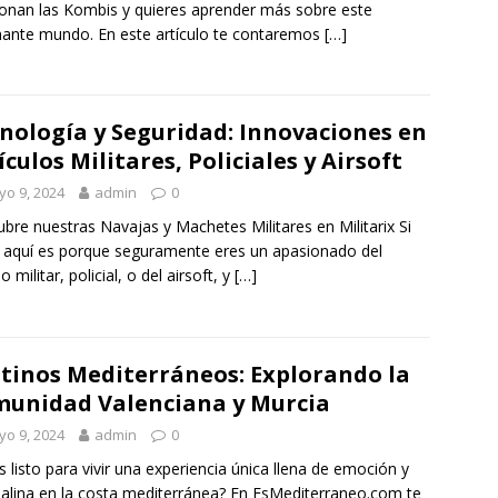
onan las Kombis y quieres aprender más sobre este
nante mundo. En este artículo te contaremos
[…]
nología y Seguridad: Innovaciones en
ículos Militares, Policiales y Airsoft
o 9, 2024
admin
0
bre nuestras Navajas y Machetes Militares en Militarix Si
 aquí es porque seguramente eres un apasionado del
 militar, policial, o del airsoft, y
[…]
tinos Mediterráneos: Explorando la
unidad Valenciana y Murcia
o 9, 2024
admin
0
s listo para vivir una experiencia única llena de emoción y
alina en la costa mediterránea? En EsMediterraneo.com te