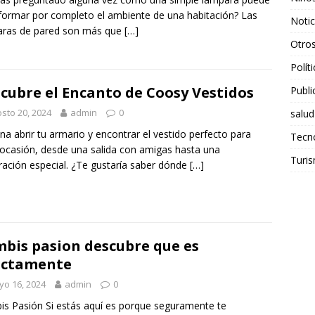
formar por completo el ambiente de una habitación? Las
Notic
aras de pared son más que
[…]
Otro
Polít
cubre el Encanto de Coosy Vestidos
Publi
sto 20, 2024
admin
0
salud
na abrir tu armario y encontrar el vestido perfecto para
Tecn
ocasión, desde una salida con amigas hasta una
Turi
ración especial. ¿Te gustaría saber dónde
[…]
bis pasion descubre que es
actamente
o 16, 2024
admin
0
s Pasión Si estás aquí es porque seguramente te