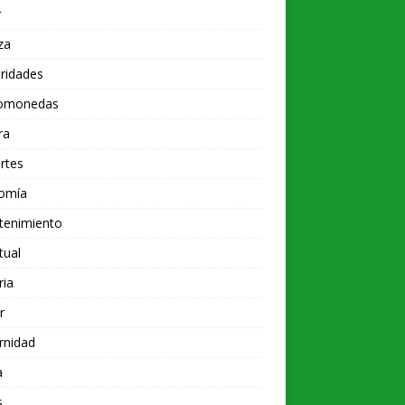
r
za
ridades
tomonedas
ra
rtes
omía
tenimiento
tual
ria
r
rnidad
a
s