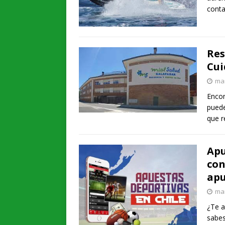
conta
Res
Cui
mar
Encon
puede
que r
Apu
con
apu
mar
¿Te a
sabes