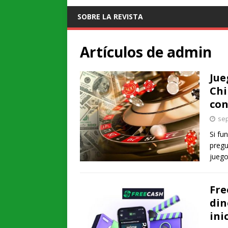
SOBRE LA REVISTA
Artículos de
admin
Jue
Chi
con
sep
Si fu
pregu
juego
Fre
din
ini