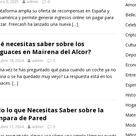
ro 9, 2025
admin
0
Amo
ataforma amplía su oferta de recompensas en España y
Belle
oamérica y permite generar ingresos online sin pagar para
ar. Freecash ha lanzado una nueva
[…]
Celeb
Crip
é necesitas saber sobre los
Cultu
guaces en Mairena del Alcor?
Depo
ubre 18, 2024
admin
0
Econ
na vez te has preguntado qué pasa cuando un coche ya no
Entre
ona o se ha quedado muy viejo? La respuesta está en los
uaces.
[…]
Espiri
Histo
Hoga
o lo que Necesitas Saber sobre la
Mate
para de Pared
Mod
ubre 11, 2024
admin
0
Niño
as preguntado alguna vez cómo una simple lámpara puede