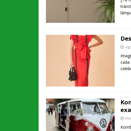
trans
lámp
Des
ago
Imagi
cada 
celeb
Kom
ex
may
Kombi